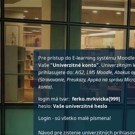
Preskočiť na hlavný obsah
Pre prístup do E-learning systému Moodle
Vaše
"Univerzitné konto"
. Univerzitným
prihlasujete do:
AiS2, LMS Moodle, Abakus ap
(Stravovanie, Preukazy, Appka na správu Micr
konta)
.
login má tvar:
ferko.mrkvicka[999]
heslo:
Vaše univerzitné heslo
Login - sú všetko malé písmena!
Návod pre zistenie univerzitných prihlaso