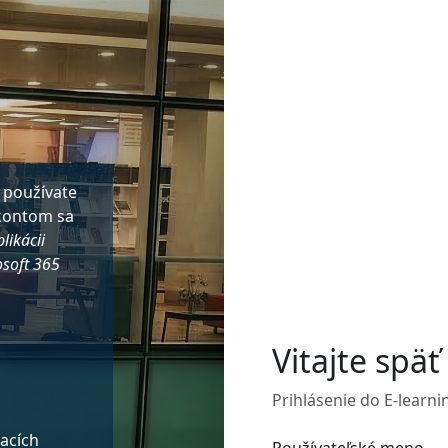
 používate
 kontom sa
likácii
osoft 365
Vitajte späť
Prihlásenie do E-learnin
vacích