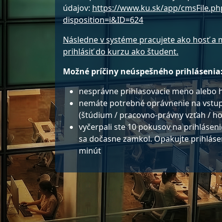
údajov:
https://www.ku.sk/app/cmsFile.ph
disposition=i&ID=624
Následne v systéme pracujete ako hosť a 
prihlásiť do kurzu ako študent.
Možné príčiny neúspešného prihlásenia
nesprávne prihlasovacie meno alebo h
nemáte potrebné oprávnenie na vstup
(štúdium / pracovno-právny vzťah / ho
vyčerpali ste 10 pokusov na prihláseni
sa dočasne zamkol. Opakujte prihláse
minút