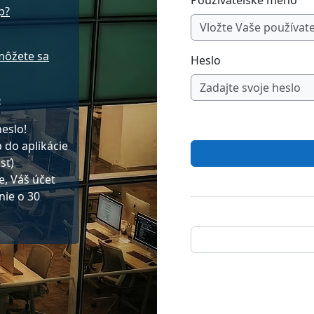
Používateľské meno
p?
môžete sa
Heslo
:
eslo!
 do aplikácie
sť)
e, Váš účet
nie o 30