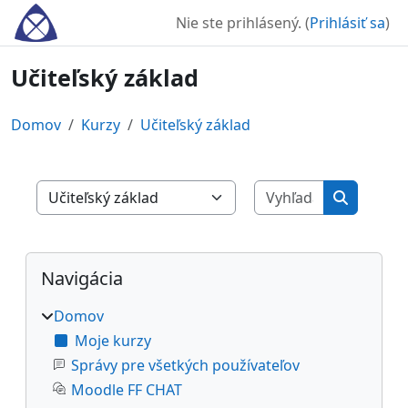
Preskočiť na hlavný obsah
Nie ste prihlásený. (
Prihlásiť sa
)
Učiteľský základ
Domov
Kurzy
Učiteľský základ
Vyhľadať ku
Kategórie kurzov
Vyhľadať 
Bloky
Preskočiť Navigácia
Navigácia
Domov
Moje kurzy
Správy pre všetkých používateľov
Moodle FF CHAT