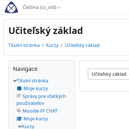
Přejít k hlavnímu obsahu
Čeština ‎(cs_old)‎
Učiteľský základ
Titulní stránka
Kurzy
Učiteľský základ
Bloky
Přeskočit: Navigace
Navigace
Kategorie kurzů
Titulní stránka
Moje kurzy
Správy pre všetkých
používateľov
Moodle FF CHAT
Moje kurzy
Kurzy