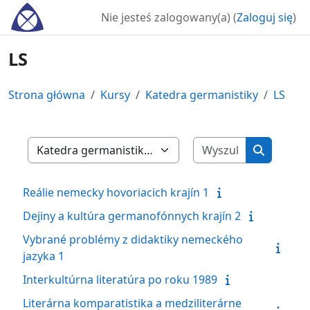
Przejdź do głównej zawartości
Nie jesteś zalogowany(a) (
Zaloguj się
)
LS
Strona główna
Kursy
Katedra germanistiky
LS
Wyszukaj ku
Kategorie kursów
Wyszukaj
Reálie nemecky hovoriacich krajín 1
Dejiny a kultúra germanofónnych krajín 2
Vybrané problémy z didaktiky nemeckého
jazyka 1
Interkultúrna literatúra po roku 1989
Literárna komparatistika a medziliterárne