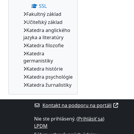
SSL
Fakultný základ
Učiteľský základ
Katedra anglického
jazyka a literatúry
Katedra filozofie
Katedra
germanistiky
Katedra histórie
Katedra psychológie
Katedra žurnalistiky
Kontakt na podporu na portáli
Nie ste prihlásený. (
Prihlásiť sa
)
LPDM