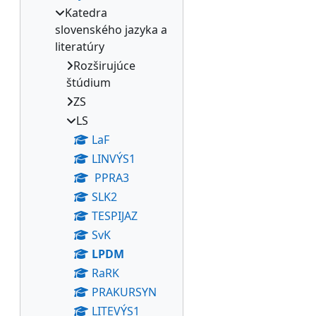
Katedra
slovenského jazyka a
literatúry
Rozširujúce
štúdium
ZS
LS
LaF
LINVÝS1
PPRA3
SLK2
TESPIJAZ
SvK
LPDM
RaRK
PRAKURSYN
LITEVÝS1