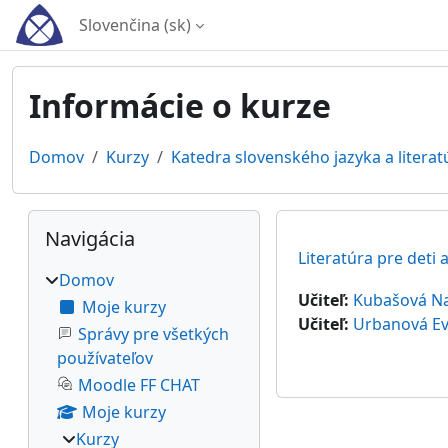
Preskočiť na hlavný obsah
Slovenčina ‎(sk)‎
Informácie o kurze
Domov
Kurzy
Katedra slovenského jazyka a literat
Bloky
Preskočiť Navigácia
Navigácia
Literatúra pre deti 
Domov
Učiteľ:
Kubašová Na
Moje kurzy
Učiteľ:
Urbanová E
Správy pre všetkých
používateľov
Moodle FF CHAT
Moje kurzy
Kurzy