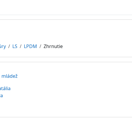
úry
LS
LPDM
Zhrnutie
a mládež
tália
va