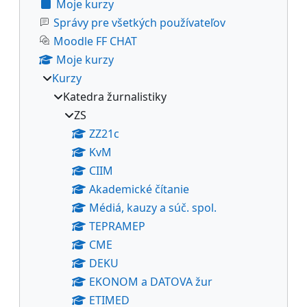
Moje kurzy
Správy pre všetkých používateľov
Moodle FF CHAT
Moje kurzy
Kurzy
Katedra žurnalistiky
ZS
ZZ21c
KvM
CIIM
Akademické čítanie
Médiá, kauzy a súč. spol.
TEPRAMEP
CME
DEKU
EKONOM a DATOVA žur
ETIMED