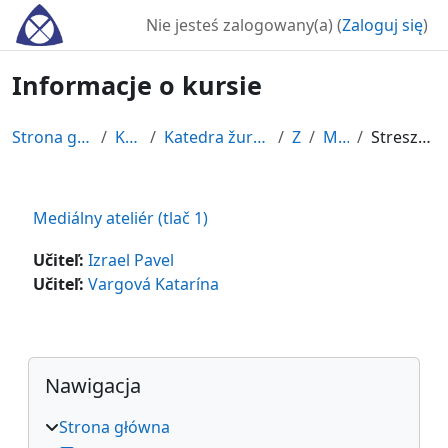
Przejdź do głównej zawartości
Nie jesteś zalogowany(a) (
Zaloguj się
)
Informacje o kursie
Strona główna
Kursy
Katedra žurnalistiky
ZS
MAt1
Streszczenie
Mediálny ateliér (tlač 1)
Učiteľ:
Izrael Pavel
Učiteľ:
Vargová Katarína
Bloki
Pomiń Nawigacja
Nawigacja
Strona główna