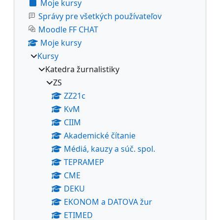
Moje kursy
Správy pre všetkých používateľov
Moodle FF CHAT
Moje kursy
Kursy
Katedra žurnalistiky
ZS
ZZ21c
KvM
CIIM
Akademické čítanie
Médiá, kauzy a súč. spol.
TEPRAMEP
CME
DEKU
EKONOM a DATOVA žur
ETIMED