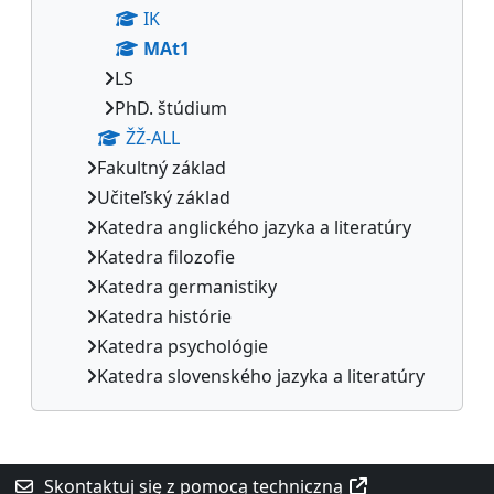
IK
MAt1
LS
PhD. štúdium
ŽŽ-ALL
Fakultný základ
Učiteľský základ
Katedra anglického jazyka a literatúry
Katedra filozofie
Katedra germanistiky
Katedra histórie
Katedra psychológie
Katedra slovenského jazyka a literatúry
Bloki uzupełniające
Skontaktuj się z pomocą techniczną