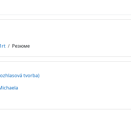
1rt
Резюме
(rozhlasová tvorba)
Michaela