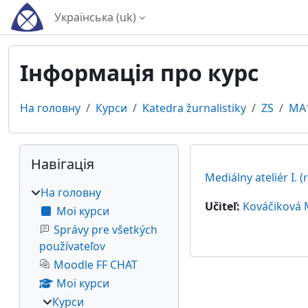
Перейти до головного вмісту
Українська ‎(uk)‎
Інформація про курс
На головну
Курси
Katedra žurnalistiky
ZS
MA
Блоки
Пропустити Навігація
Навігація
Mediálny ateliér I. 
На головну
Učiteľ:
Kováčiková 
Мої курси
Správy pre všetkých
používateľov
Moodle FF CHAT
Мої курси
Курси