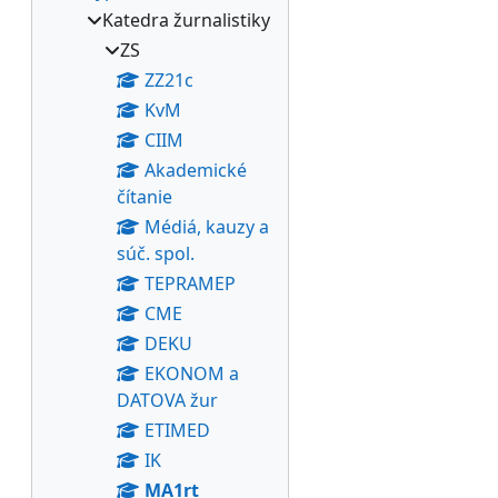
Katedra žurnalistiky
ZS
ZZ21c
KvM
CIIM
Akademické
čítanie
Médiá, kauzy a
súč. spol.
TEPRAMEP
CME
DEKU
EKONOM a
DATOVA žur
ETIMED
IK
MA1rt