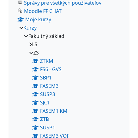
Správy pre všetkých používateľov
Moodle FF CHAT
Moje kurzy
Kurzy
Fakultný základ
LS
ZS
ZTKM
FS6 - GVS
SBP1
FASEM3
SUSP3
SJC1
FASEM1 KM
ZTB
SUSP1
FASEM3 VOF