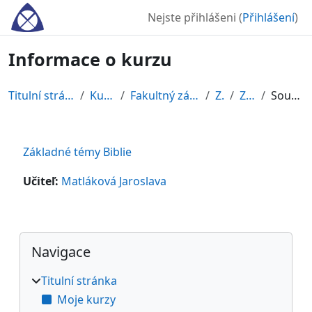
Přejít k hlavnímu obsahu
Nejste přihlášeni (
Přihlášení
)
Informace o kurzu
Titulní stránka
Kurzy
Fakultný základ
ZS
ZTB
Souhrn
Základné témy Biblie
Učiteľ:
Matláková Jaroslava
Bloky
Přeskočit: Navigace
Navigace
Titulní stránka
Moje kurzy