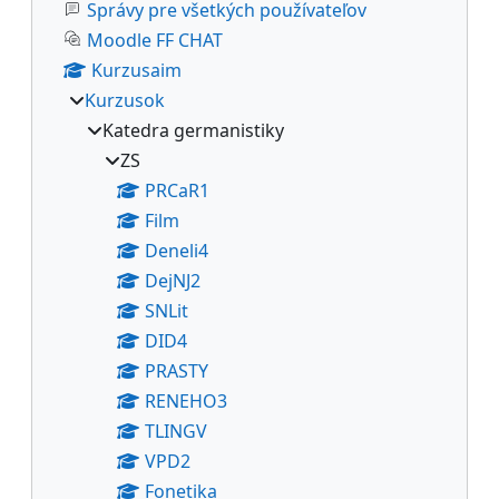
Správy pre všetkých používateľov
Moodle FF CHAT
Kurzusaim
Kurzusok
Katedra germanistiky
ZS
PRCaR1
Film
Deneli4
DejNJ2
SNLit
DID4
PRASTY
RENEHO3
TLINGV
VPD2
Fonetika