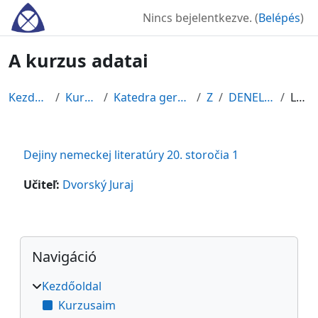
Tovább a fő tartalomhoz
Nincs bejelentkezve. (
Belépés
)
A kurzus adatai
Kezdőoldal
Kurzusok
Katedra germanistiky
ZS
DENELI20ST1
Leírás
Dejiny nemeckej literatúry 20. storočia 1
Učiteľ:
Dvorský Juraj
Blokkok
Navigáció kihagyása
Navigáció
Kezdőoldal
Kurzusaim