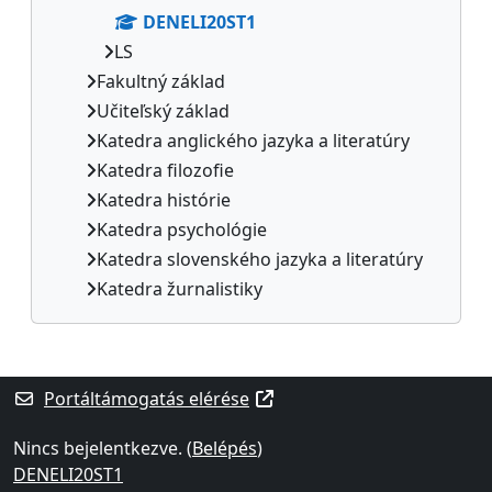
DENELI20ST1
LS
Fakultný základ
Učiteľský základ
Katedra anglického jazyka a literatúry
Katedra filozofie
Katedra histórie
Katedra psychológie
Katedra slovenského jazyka a literatúry
Katedra žurnalistiky
Kiegészítő blokkok
Portáltámogatás elérése
Nincs bejelentkezve. (
Belépés
)
DENELI20ST1