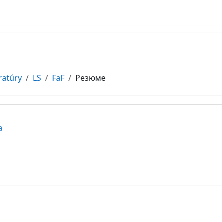
ratúry
LS
FaF
Резюме
a