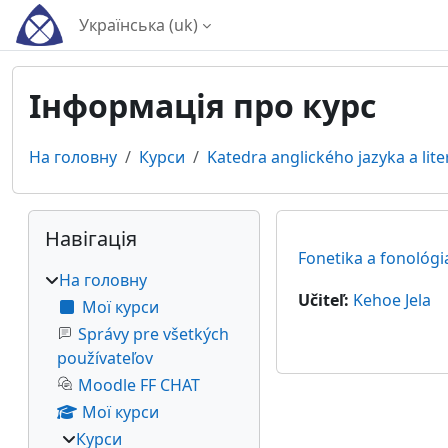
Перейти до головного вмісту
Українська ‎(uk)‎
Інформація про курс
На головну
Курси
Katedra anglického jazyka a lite
Блоки
Пропустити Навігація
Навігація
Fonetika a fonológi
На головну
Učiteľ:
Kehoe Jela
Мої курси
Správy pre všetkých
používateľov
Moodle FF CHAT
Мої курси
Курси