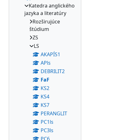
Katedra anglického
jazyka a literatúry
Rozširujúce
štúdium
ZS
LS
AKAPÍS1
APls
DEBRILIT2
FaF
KS2
KS4
KS7
PERANGLIT
PC1ls
PC3ls
PC6