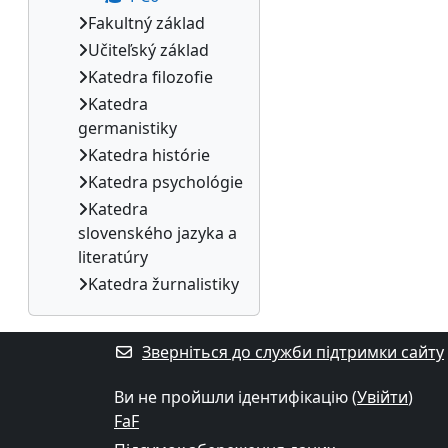
Fakultný základ
Učiteľský základ
Katedra filozofie
Katedra
germanistiky
Katedra histórie
Katedra psychológie
Katedra
slovenského jazyka a
literatúry
Katedra žurnalistiky
Зверніться до служби підтримки сайту
Ви не пройшли ідентифікацію (
Увійти
)
FaF