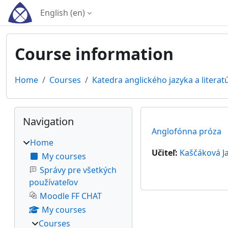
Skip to main content
English ‎(en)‎
Course information
Home
Courses
Katedra anglického jazyka a literat
Blocks
Skip Navigation
Navigation
Anglofónna próza
Home
Učiteľ:
Kaščáková J
My courses
Správy pre všetkých
používateľov
Moodle FF CHAT
My courses
Courses