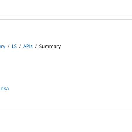
úry
LS
APls
Summary
anka