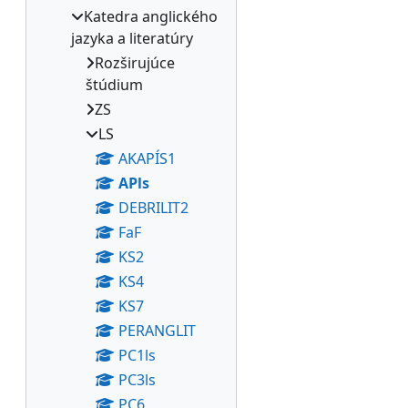
Katedra anglického
jazyka a literatúry
Rozširujúce
štúdium
ZS
LS
AKAPÍS1
APls
DEBRILIT2
FaF
KS2
KS4
KS7
PERANGLIT
PC1ls
PC3ls
PC6