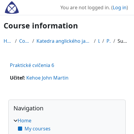
Skip to main content
You are not logged in. (
Log in
)
Course information
Home
Courses
Katedra anglického jazyka a literatúry
LS
PC6
Summary
Praktické cvičenia 6
Učiteľ:
Kehoe John Martin
Blocks
Skip Navigation
Navigation
Home
My courses