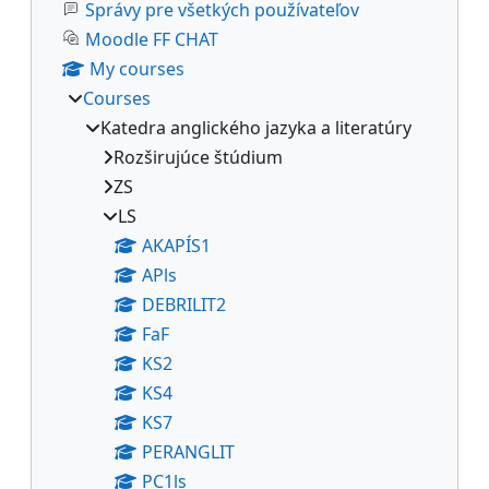
Správy pre všetkých používateľov
Moodle FF CHAT
My courses
Courses
Katedra anglického jazyka a literatúry
Rozširujúce štúdium
ZS
LS
AKAPÍS1
APls
DEBRILIT2
FaF
KS2
KS4
KS7
PERANGLIT
PC1ls