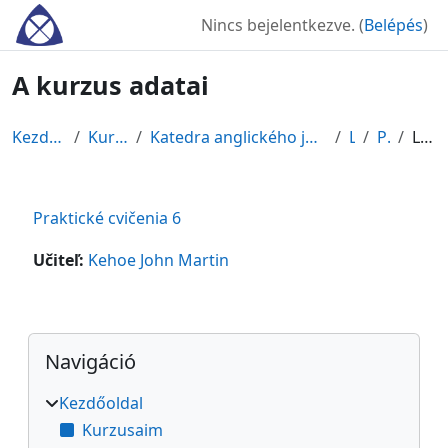
Tovább a fő tartalomhoz
Nincs bejelentkezve. (
Belépés
)
A kurzus adatai
Kezdőoldal
Kurzusok
Katedra anglického jazyka a literatúry
LS
PC6
Leírás
Praktické cvičenia 6
Učiteľ:
Kehoe John Martin
Blokkok
Navigáció kihagyása
Navigáció
Kezdőoldal
Kurzusaim