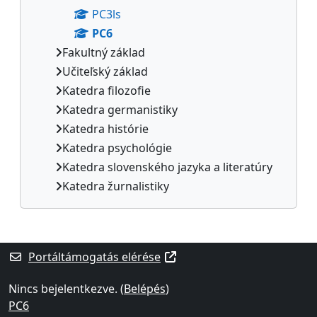
PC3ls
PC6
Fakultný základ
Učiteľský základ
Katedra filozofie
Katedra germanistiky
Katedra histórie
Katedra psychológie
Katedra slovenského jazyka a literatúry
Katedra žurnalistiky
Kiegészítő blokkok
Portáltámogatás elérése
Nincs bejelentkezve. (
Belépés
)
PC6