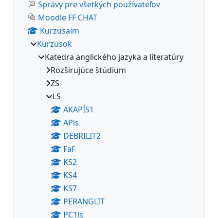
Správy pre všetkých používateľov
Moodle FF CHAT
Kurzusaim
Kurzusok
Katedra anglického jazyka a literatúry
Rozširujúce štúdium
ZS
LS
AKAPÍS1
APls
DEBRILIT2
FaF
KS2
KS4
KS7
PERANGLIT
PC1ls