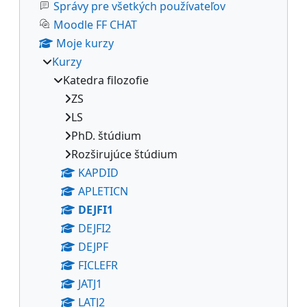
Správy pre všetkých používateľov
Moodle FF CHAT
Moje kurzy
Kurzy
Katedra filozofie
ZS
LS
PhD. štúdium
Rozširujúce štúdium
KAPDID
APLETICN
DEJFI1
DEJFI2
DEJPF
FICLEFR
JATJ1
LATJ2