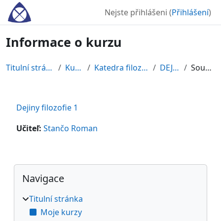
Přejít k hlavnímu obsahu
Nejste přihlášeni (
Přihlášení
)
Informace o kurzu
Titulní stránka
Kurzy
Katedra filozofie
DEJFI1
Souhrn
Dejiny filozofie 1
Učiteľ:
Stančo Roman
Bloky
Přeskočit: Navigace
Navigace
Titulní stránka
Moje kurzy