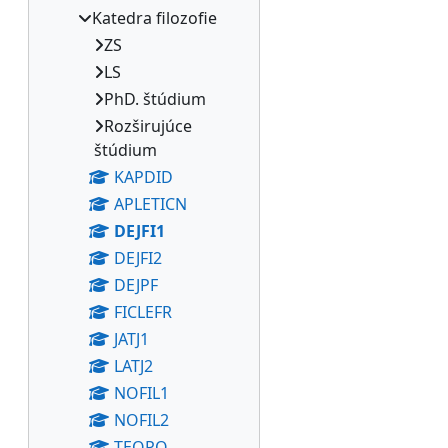
Katedra filozofie
ZS
LS
PhD. štúdium
Rozširujúce
štúdium
KAPDID
APLETICN
DEJFI1
DEJFI2
DEJPF
FICLEFR
JATJ1
LATJ2
NOFIL1
NOFIL2
TEOPO