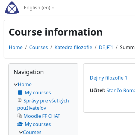
Skip to main content
English ‎(en)‎
Course information
Home
Courses
Katedra filozofie
DEJFI1
Summ
Blocks
Skip Navigation
Navigation
Dejiny filozofie 1
Home
Učiteľ:
Stančo Rom
My courses
Správy pre všetkých
používateľov
Moodle FF CHAT
My courses
Courses