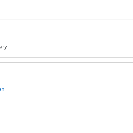
ary
an