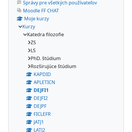
Správy pre všetkých používateľov
Moodle FF CHAT
Moje kurzy
Kurzy
Katedra filozofie
ZS
LS
PhD. štúdium
Rozširujúce štúdium
KAPDID
APLETICN
DEJFI1
DEJFI2
DEJPF
FICLEFR
JATJ1
LATJ2