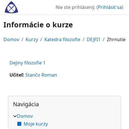
Preskočiť na hlavný obsah
Nie ste prihlásený. (
Prihlásiť sa
)
Informácie o kurze
Domov
Kurzy
Katedra filozofie
DEJFI1
Zhrnutie
Dejiny filozofie 1
Učiteľ:
Stančo Roman
Bloky
Preskočiť Navigácia
Navigácia
Domov
Moje kurzy