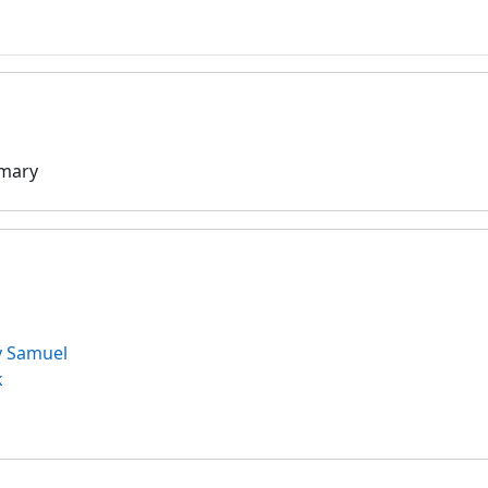
mary
ý Samuel
k