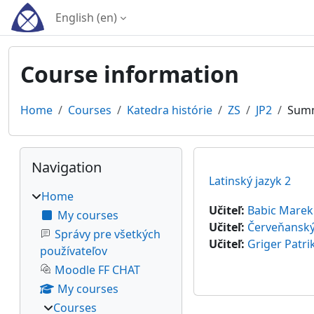
Skip to main content
English ‎(en)‎
Course information
Home
Courses
Katedra histórie
ZS
JP2
Sum
Blocks
Skip Navigation
Navigation
Latinský jazyk 2
Home
Učiteľ:
Babic Marek
My courses
Učiteľ:
Červeňansk
Správy pre všetkých
Učiteľ:
Griger Patri
používateľov
Moodle FF CHAT
My courses
Courses