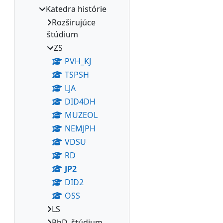
Katedra histórie
Rozširujúce
štúdium
ZS
PVH_KJ
TSPSH
LJA
DID4DH
MUZEOL
NEMJPH
VDSU
RD
JP2
DID2
OSS
LS
PhD. štúdium