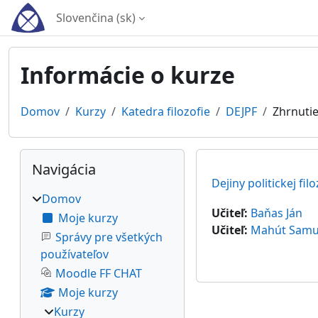
Preskočiť na hlavný obsah
Slovenčina ‎(sk)‎
Informácie o kurze
Domov
Kurzy
Katedra filozofie
DEJPF
Zhrnuti
Bloky
Preskočiť Navigácia
Navigácia
Dejiny politickej filo
Domov
Učiteľ:
Baňas Ján
Moje kurzy
Učiteľ:
Mahút Samue
Správy pre všetkých
používateľov
Moodle FF CHAT
Moje kurzy
Kurzy