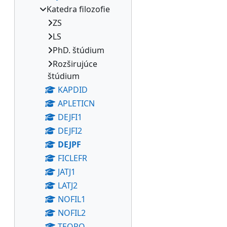
Katedra filozofie
ZS
LS
PhD. štúdium
Rozširujúce
štúdium
KAPDID
APLETICN
DEJFI1
DEJFI2
DEJPF
FICLEFR
JATJ1
LATJ2
NOFIL1
NOFIL2
TEOPO