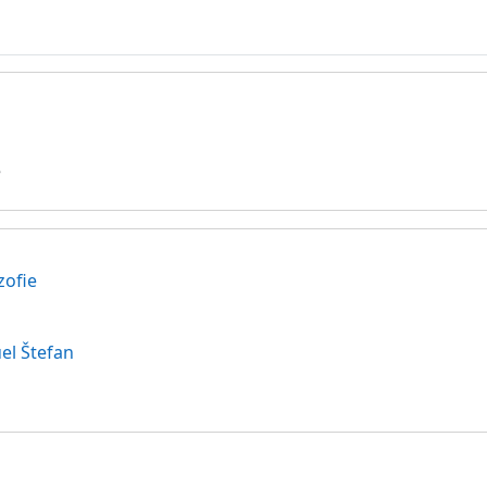
e
zofie
l Štefan