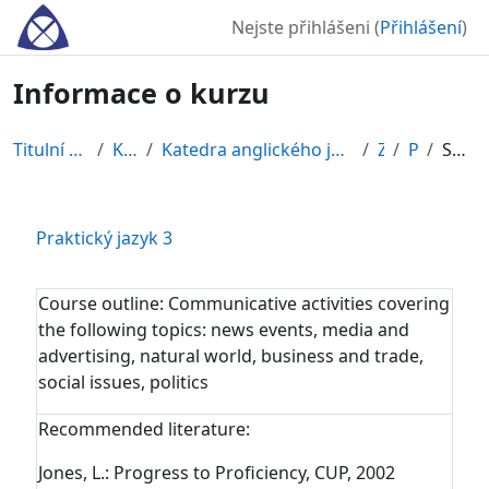
Přejít k hlavnímu obsahu
Nejste přihlášeni (
Přihlášení
)
Informace o kurzu
Titulní stránka
Kurzy
Katedra anglického jazyka a literatúry
ZS
PJ3
Souhrn
Praktický jazyk 3
Course outline:
Communicative activities covering
the following topics: news events, media and
advertising, natural world, business and trade,
social issues, politics
Recommended literature:
Jones, L.: Progress to Proficiency, CUP, 2002