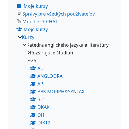
Moje kurzy
Správy pre všetkých používateľov
Moodle FF CHAT
Moje kurzy
Kurzy
Katedra anglického jazyka a literatúry
Rozširujúce štúdium
ZS
AL
ANGLODRA
AP
BBK MORPH&SYNTAX
BL1
DKAK
Di1
DIKT2