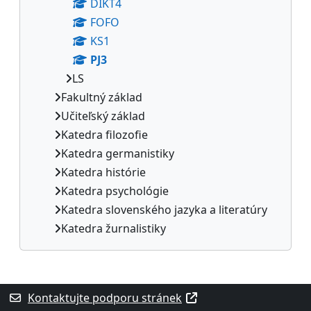
DIKT4
FOFO
KS1
PJ3
LS
Fakultný základ
Učiteľský základ
Katedra filozofie
Katedra germanistiky
Katedra histórie
Katedra psychológie
Katedra slovenského jazyka a literatúry
Katedra žurnalistiky
Supplementary blocks
Kontaktujte podporu stránek