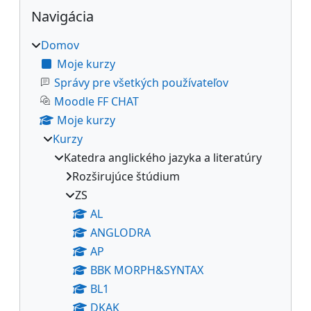
Bloky
Preskočiť Navigácia
Navigácia
Domov
Moje kurzy
Správy pre všetkých používateľov
Moodle FF CHAT
Moje kurzy
Kurzy
Katedra anglického jazyka a literatúry
Rozširujúce štúdium
ZS
AL
ANGLODRA
AP
BBK MORPH&SYNTAX
BL1
DKAK