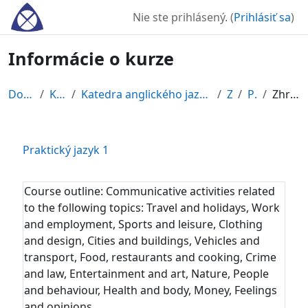
Preskočiť na hlavný obsah
Nie ste prihlásený. (
Prihlásiť sa
)
Informácie o kurze
Domov
Kurzy
Katedra anglického jazyka a literatúry
ZS
PJ 1
Zhrnutie
Praktický jazyk 1
Course outline:
Communicative activities related
to the following topics: Travel and holidays, Work
and employment, Sports and leisure, Clothing
and design, Cities and buildings, Vehicles and
transport, Food, restaurants and cooking, Crime
and law, Entertainment and art, Nature, People
and behaviour, Health and body, Money, Feelings
and opinions,