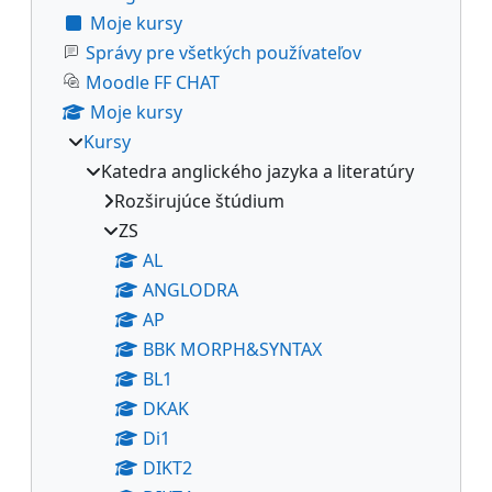
Moje kursy
Správy pre všetkých používateľov
Moodle FF CHAT
Moje kursy
Kursy
Katedra anglického jazyka a literatúry
Rozširujúce štúdium
ZS
AL
ANGLODRA
AP
BBK MORPH&SYNTAX
BL1
DKAK
Di1
DIKT2