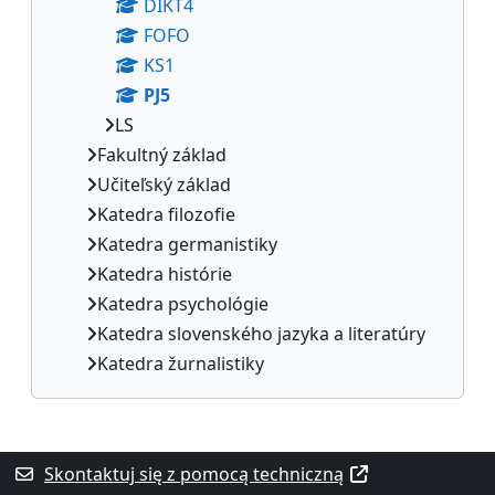
DIKT4
FOFO
KS1
PJ5
LS
Fakultný základ
Učiteľský základ
Katedra filozofie
Katedra germanistiky
Katedra histórie
Katedra psychológie
Katedra slovenského jazyka a literatúry
Katedra žurnalistiky
Bloki uzupełniające
Skontaktuj się z pomocą techniczną