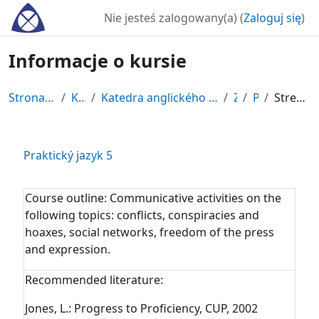
Przejdź do głównej zawartości
Nie jesteś zalogowany(a) (
Zaloguj się
)
Informacje o kursie
Strona główna
Kursy
Katedra anglického jazyka a literatúry
ZS
PJ5
Streszczenie
Praktický jazyk 5
Course outline:
Communicative activities on the
following topics: conflicts, conspiracies and
hoaxes, social networks, freedom of the press
and expression.
Recommended literature:
Jones, L.: Progress to Proficiency, CUP, 2002