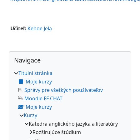
Učiteľ:
Kehoe Jela
Bloky
Přeskočit: Navigace
Navigace
Titulní stránka
Moje kurzy
Správy pre všetkých používateľov
Moodle FF CHAT
Moje kurzy
Kurzy
Katedra anglického jazyka a literatúry
Rozširujúce štúdium