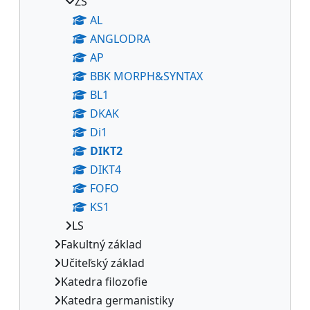
ZS
AL
ANGLODRA
AP
BBK MORPH&SYNTAX
BL1
DKAK
Di1
DIKT2
DIKT4
FOFO
KS1
LS
Fakultný základ
Učiteľský základ
Katedra filozofie
Katedra germanistiky