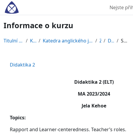
Přejít k hlavnímu obsahu
Nejste přih
Informace o kurzu
Titulní stránka
Kurzy
Katedra anglického jazyka a literatúry
ZS
DIKT2
Souhrn
Didaktika 2
Didaktika 2 (ELT)
MA 2023/2024
Jela Kehoe
Topics:
Rapport and Learner-centeredness. Teacher’s roles.