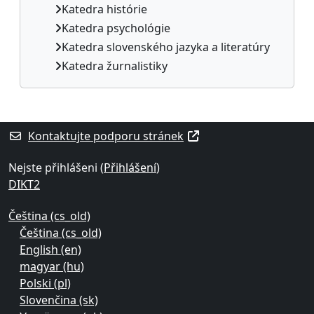
Katedra histórie
Katedra psychológie
Katedra slovenského jazyka a literatúry
Katedra žurnalistiky
Supplementary blocks
Kontaktujte podporu stránek
Nejste přihlášeni (
Přihlášení
)
DIKT2
Čeština ‎(cs_old)‎
Čeština ‎(cs_old)‎
English ‎(en)‎
magyar ‎(hu)‎
Polski ‎(pl)‎
Slovenčina ‎(sk)‎