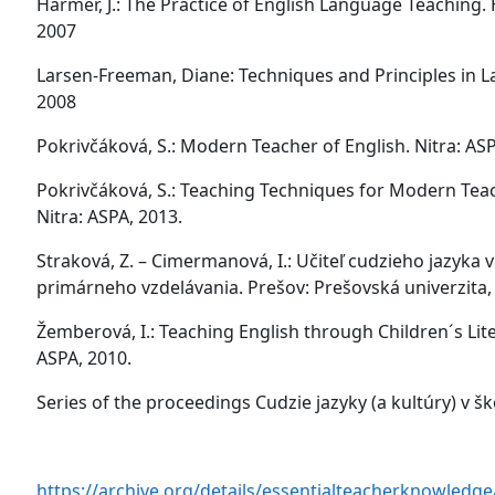
Harmer, J.: The Practice of English Language Teaching.
2007
Larsen-Freeman, Diane: Techniques and Principles in 
2008
Pokrivčáková, S.: Modern Teacher of English. Nitra: AS
Pokrivčáková, S.: Teaching Techniques for Modern Teac
Nitra: ASPA, 2013.
Straková, Z. – Cimermanová, I.: Učiteľ cudzieho jazyka 
primárneho vzdelávania. Prešov: Prešovská univerzita,
Žemberová, I.: Teaching English through Children´s Liter
ASPA, 2010.
Series of the proceedings Cudzie jazyky (a kultúry) v šk
https://archive.org/details/essentialteacherknowled