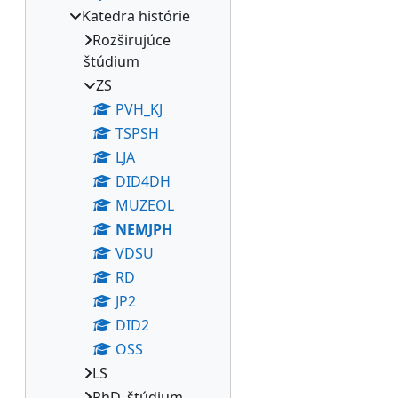
Katedra histórie
Rozširujúce
štúdium
ZS
PVH_KJ
TSPSH
LJA
DID4DH
MUZEOL
NEMJPH
VDSU
RD
JP2
DID2
OSS
LS
PhD. štúdium