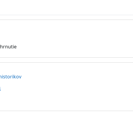
hrnutie
historikov
š