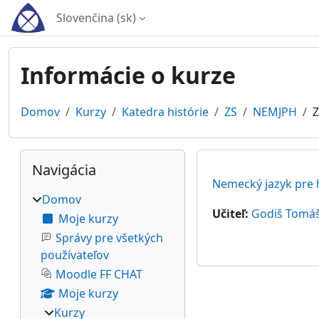
Preskočiť na hlavný obsah
Slovenčina ‎(sk)‎
Informácie o kurze
Domov
Kurzy
Katedra histórie
ZS
NEMJPH
Z
Bloky
Preskočiť Navigácia
Navigácia
Nemecký jazyk pre 
Domov
Učiteľ:
Godiš Tomá
Moje kurzy
Správy pre všetkých
používateľov
Moodle FF CHAT
Moje kurzy
Kurzy