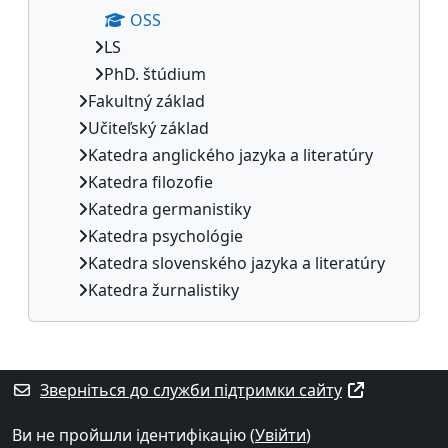
OSS
LS
PhD. štúdium
Fakultný základ
Učiteľský základ
Katedra anglického jazyka a literatúry
Katedra filozofie
Katedra germanistiky
Katedra psychológie
Katedra slovenského jazyka a literatúry
Katedra žurnalistiky
Додаткові блоки
Зверніться до служби підтримки сайту
Ви не пройшли ідентифікацію (
Увійти
)