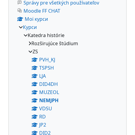
Správy pre všetkých používateľov
Moodle FF CHAT
Мої курси
Курси
Katedra histórie
Rozširujúce štúdium
ZS
PVH_KJ
TSPSH
LJA
DID4DH
MUZEOL
NEMJPH
VDSU
RD
JP2
DID2