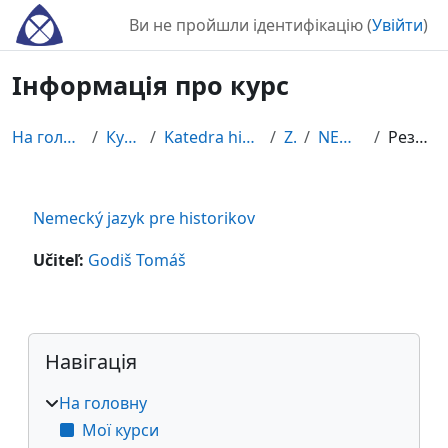
Перейти до головного вмісту
Ви не пройшли ідентифікацію (
Увійти
)
Інформація про курс
На головну
Курси
Katedra histórie
ZS
NEMJPH
Резюме
Nemecký jazyk pre historikov
Učiteľ:
Godiš Tomáš
Блоки
Пропустити Навігація
Навігація
На головну
Мої курси