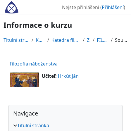
Přejít k hlavnímu obsahu
Nejste přihlášeni (
Přihlášení
)
Informace o kurzu
Titulní stránka
Kurzy
Katedra filozofie
ZS
FILNAB
Souhrn
Filozofia náboženstva
Učiteľ:
Hrkút Ján
Bloky
Přeskočit: Navigace
Navigace
Titulní stránka