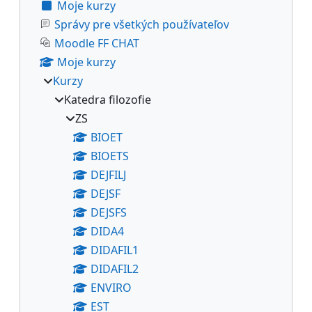
Moje kurzy
Správy pre všetkých používateľov
Moodle FF CHAT
Moje kurzy
Kurzy
Katedra filozofie
ZS
BIOET
BIOETS
DEJFILJ
DEJSF
DEJSFS
DIDA4
DIDAFIL1
DIDAFIL2
ENVIRO
EST