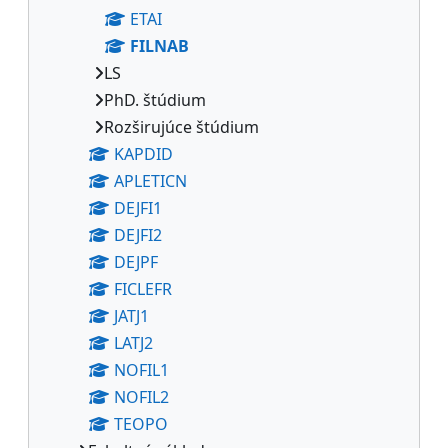
ETAI
FILNAB
LS
PhD. štúdium
Rozširujúce štúdium
KAPDID
APLETICN
DEJFI1
DEJFI2
DEJPF
FICLEFR
JATJ1
LATJ2
NOFIL1
NOFIL2
TEOPO