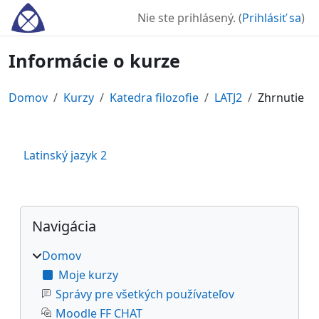
Preskočiť na hlavný obsah
Nie ste prihlásený. (
Prihlásiť sa
)
Informácie o kurze
Domov
Kurzy
Katedra filozofie
LATJ2
Zhrnutie
Latinský jazyk 2
Bloky
Preskočiť Navigácia
Navigácia
Domov
Moje kurzy
Správy pre všetkých používateľov
Moodle FF CHAT