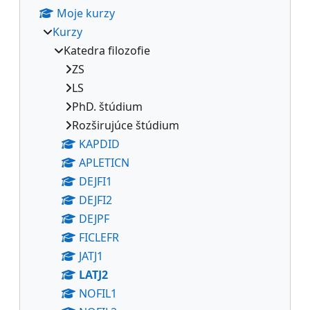
Moje kurzy
Kurzy
Katedra filozofie
ZS
LS
PhD. štúdium
Rozširujúce štúdium
KAPDID
APLETICN
DEJFI1
DEJFI2
DEJPF
FICLEFR
JATJ1
LATJ2
NOFIL1