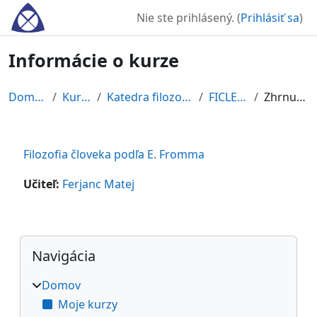
Preskočiť na hlavný obsah
Nie ste prihlásený. (
Prihlásiť sa
)
Informácie o kurze
Domov
Kurzy
Katedra filozofie
FICLEFR
Zhrnutie
Filozofia človeka podľa E. Fromma
Učiteľ:
Ferjanc Matej
Bloky
Preskočiť Navigácia
Navigácia
Domov
Moje kurzy