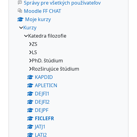
Správy pre všetkých používateľov
Moodle FF CHAT
Moje kurzy
Kurzy
Katedra filozofie
ZS
LS
PhD. štúdium
Rozširujúce štúdium
KAPDID
APLETICN
DEJFI1
DEJFI2
DEJPF
FICLEFR
JATJ1
LATJ2