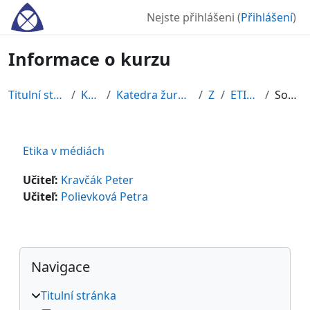
Přejít k hlavnímu obsahu
Nejste přihlášeni (
Přihlášení
)
Informace o kurzu
Titulní stránka
Kurzy
Katedra žurnalistiky
ZS
ETIMED
Souhrn
Etika v médiách
Učiteľ:
Kravčák Peter
Učiteľ:
Polievková Petra
Bloky
Přeskočit: Navigace
Navigace
Titulní stránka