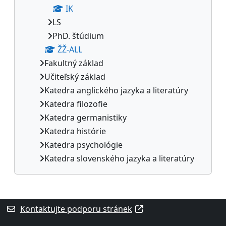
IK
LS
PhD. štúdium
ŽŽ-ALL
Fakultný základ
Učiteľský základ
Katedra anglického jazyka a literatúry
Katedra filozofie
Katedra germanistiky
Katedra histórie
Katedra psychológie
Katedra slovenského jazyka a literatúry
Supplementary blocks
Kontaktujte podporu stránek