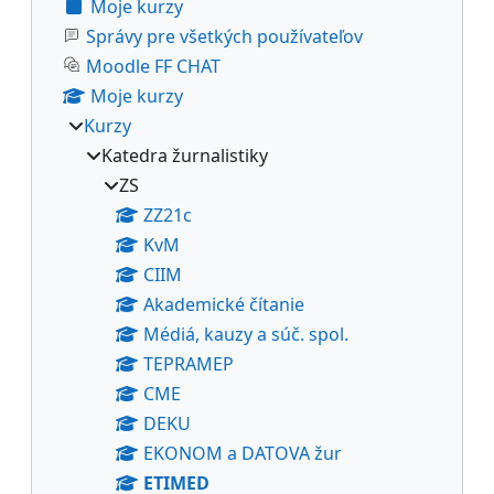
Moje kurzy
Správy pre všetkých používateľov
Moodle FF CHAT
Moje kurzy
Kurzy
Katedra žurnalistiky
ZS
ZZ21c
KvM
CIIM
Akademické čítanie
Médiá, kauzy a súč. spol.
TEPRAMEP
CME
DEKU
EKONOM a DATOVA žur
ETIMED