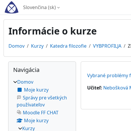
Preskočiť na hlavný obsah
Slovenčina ‎(sk)‎
Informácie o kurze
Domov
Kurzy
Katedra filozofie
VYBPROFILJA
Z
Bloky
Preskočiť Navigácia
Navigácia
Vybrané problémy fi
Domov
Učiteľ:
Nebošková 
Moje kurzy
Správy pre všetkých
používateľov
Moodle FF CHAT
Moje kurzy
Kurzy