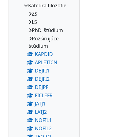
Katedra filozofie
ZS
LS
PhD. štúdium
Rozširujúce
štúdium
KAPDID
APLETICN
DEJFI1
DEJFI2
DEJPF
FICLEFR
JATJ1
LATJ2
NOFIL1
NOFIL2
TEOPO