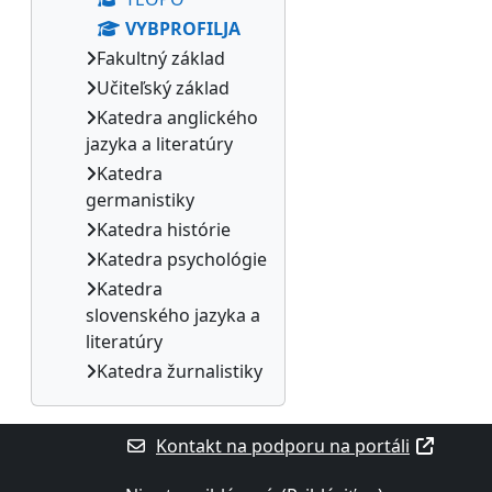
VYBPROFILJA
Fakultný základ
Učiteľský základ
Katedra anglického
jazyka a literatúry
Katedra
germanistiky
Katedra histórie
Katedra psychológie
Katedra
slovenského jazyka a
literatúry
Katedra žurnalistiky
Kontakt na podporu na portáli