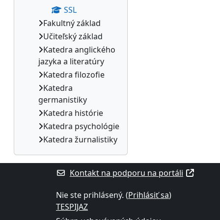
SSL
Fakultný základ
Učiteľský základ
Katedra anglického
jazyka a literatúry
Katedra filozofie
Katedra
germanistiky
Katedra histórie
Katedra psychológie
Katedra žurnalistiky
Kontakt na podporu na portáli
Nie ste prihlásený. (
Prihlásiť sa
)
TESPIJAZ