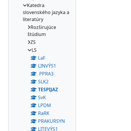
Katedra
slovenského jazyka a
literatúry
Rozširujúce
štúdium
ZS
LS
LaF
LINVÝS1
PPRA3
SLK2
TESPIJAZ
SvK
LPDM
RaRK
PRAKURSYN
LITEVÝS1