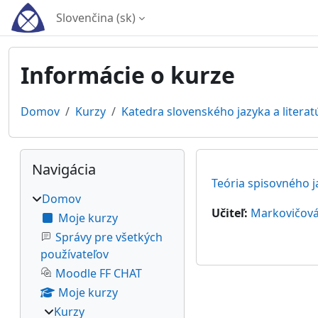
Preskočiť na hlavný obsah
Slovenčina ‎(sk)‎
Informácie o kurze
Domov
Kurzy
Katedra slovenského jazyka a literat
Bloky
Preskočiť Navigácia
Navigácia
Teória spisovného j
Domov
Učiteľ:
Markovičová
Moje kurzy
Správy pre všetkých
používateľov
Moodle FF CHAT
Moje kurzy
Kurzy