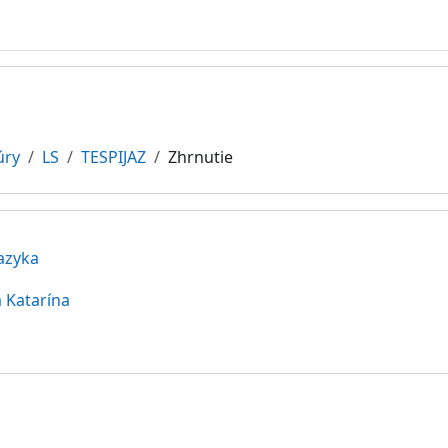
úry
LS
TESPIJAZ
Zhrnutie
azyka
 Katarína