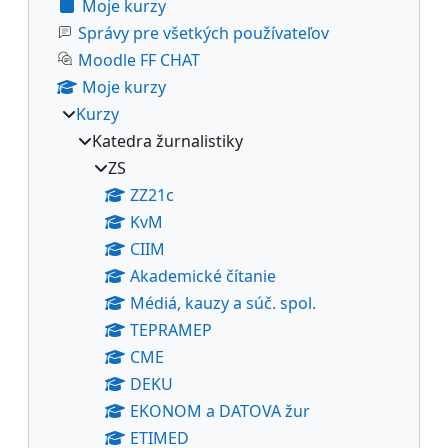
Moje kurzy
Správy pre všetkých používateľov
Moodle FF CHAT
Moje kurzy
Kurzy
Katedra žurnalistiky
ZS
ZZ21c
KvM
CIIM
Akademické čítanie
Médiá, kauzy a súč. spol.
TEPRAMEP
CME
DEKU
EKONOM a DATOVA žur
ETIMED