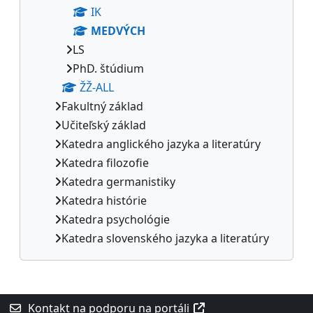
IK
MEDVÝCH
LS
PhD. štúdium
ŽŽ-ALL
Fakultný základ
Učiteľský základ
Katedra anglického jazyka a literatúry
Katedra filozofie
Katedra germanistiky
Katedra histórie
Katedra psychológie
Katedra slovenského jazyka a literatúry
Dodatočné bloky
Kontakt na podporu na portáli