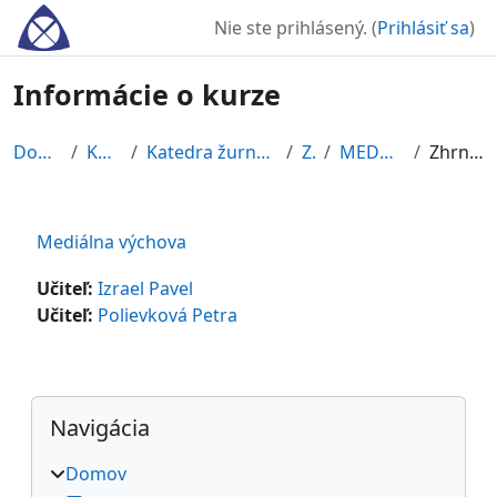
Preskočiť na hlavný obsah
Nie ste prihlásený. (
Prihlásiť sa
)
Informácie o kurze
Domov
Kurzy
Katedra žurnalistiky
ZS
MEDVÝCH
Zhrnutie
Mediálna výchova
Učiteľ:
Izrael Pavel
Učiteľ:
Polievková Petra
Bloky
Preskočiť Navigácia
Navigácia
Domov