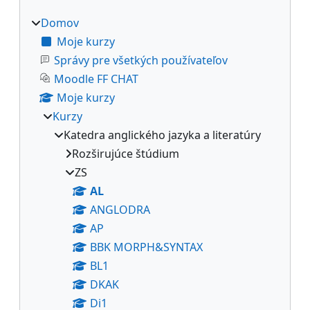
Domov
Moje kurzy
Správy pre všetkých používateľov
Moodle FF CHAT
Moje kurzy
Kurzy
Katedra anglického jazyka a literatúry
Rozširujúce štúdium
ZS
AL
ANGLODRA
AP
BBK MORPH&SYNTAX
BL1
DKAK
Di1