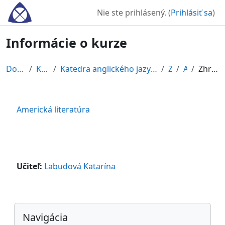
Preskočiť na hlavný obsah
Nie ste prihlásený. (
Prihlásiť sa
)
Informácie o kurze
Domov
Kurzy
Katedra anglického jazyka a literatúry
ZS
AL
Zhrnutie
Americká literatúra
Učiteľ:
Labudová Katarína
Bloky
Preskočiť Navigácia
Navigácia