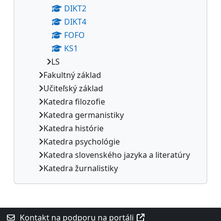
DIKT2
DIKT4
FOFO
KS1
LS
Fakultný základ
Učiteľský základ
Katedra filozofie
Katedra germanistiky
Katedra histórie
Katedra psychológie
Katedra slovenského jazyka a literatúry
Katedra žurnalistiky
Dodatočné bloky
Kontakt na podporu na portáli