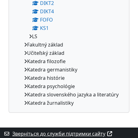
DIKT2
DIKT4
FOFO
KS1
LS
Fakultný základ
Učiteľský základ
Katedra filozofie
Katedra germanistiky
Katedra histórie
Katedra psychológie
Katedra slovenského jazyka a literatúry
Katedra žurnalistiky
Додаткові блоки
Зверніться до служби підтримки сайту