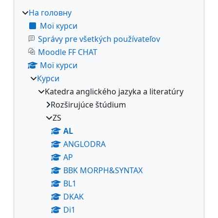
На головну
Мої курси
Správy pre všetkých používateľov
Moodle FF CHAT
Мої курси
Курси
Katedra anglického jazyka a literatúry
Rozširujúce štúdium
ZS
AL
ANGLODRA
AP
BBK MORPH&SYNTAX
BL1
DKAK
Di1