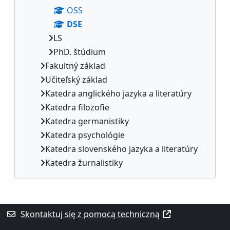
OSS
DSE
LS
PhD. štúdium
Fakultný základ
Učiteľský základ
Katedra anglického jazyka a literatúry
Katedra filozofie
Katedra germanistiky
Katedra psychológie
Katedra slovenského jazyka a literatúry
Katedra žurnalistiky
Bloki uzupełniające
Skontaktuj się z pomocą techniczną