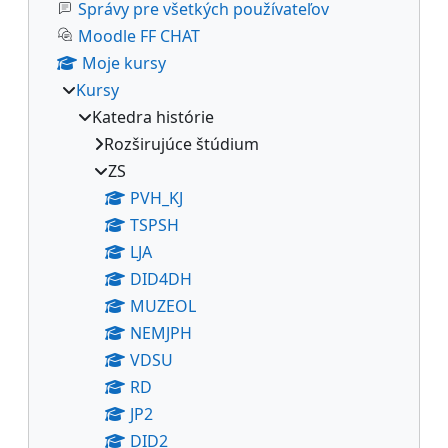
Správy pre všetkých používateľov
Moodle FF CHAT
Moje kursy
Kursy
Katedra histórie
Rozširujúce štúdium
ZS
PVH_KJ
TSPSH
LJA
DID4DH
MUZEOL
NEMJPH
VDSU
RD
JP2
DID2