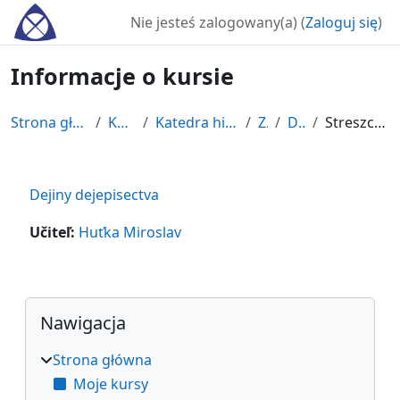
Przejdź do głównej zawartości
Nie jesteś zalogowany(a) (
Zaloguj się
)
Informacje o kursie
Strona główna
Kursy
Katedra histórie
ZS
DSE
Streszczenie
Dejiny dejepisectva
Učiteľ:
Huťka Miroslav
Bloki
Pomiń Nawigacja
Nawigacja
Strona główna
Moje kursy