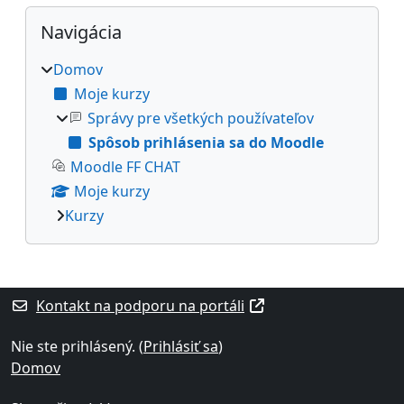
Bloky
Preskočiť Navigácia
Navigácia
Domov
Moje kurzy
Správy pre všetkých používateľov
Spôsob prihlásenia sa do Moodle
Moodle FF CHAT
Moje kurzy
Kurzy
Dodatočné bloky
Kontakt na podporu na portáli
Nie ste prihlásený. (
Prihlásiť sa
)
Domov