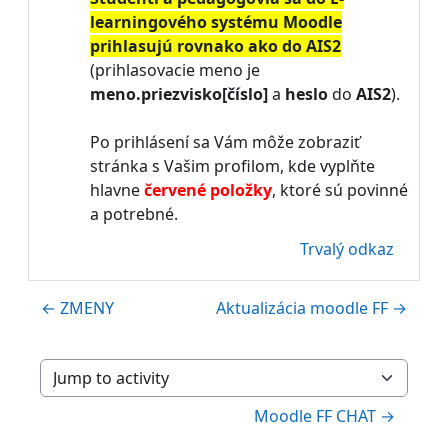
learningového systému Moodle
prihlasujú rovnako ako do AIS2
(prihlasovacie meno je
meno
.priezvisko[číslo]
a
heslo
do
AIS2
).
Po prihlásení sa Vám môže zobraziť
stránka s Vašim profilom, kde vyplňte
hlavne
červené položky
, ktoré sú povinné
a potrebné.
Trvalý odkaz
← ZMENY
Aktualizácia moodle FF →
Jump to activity
Moodle FF CHAT →