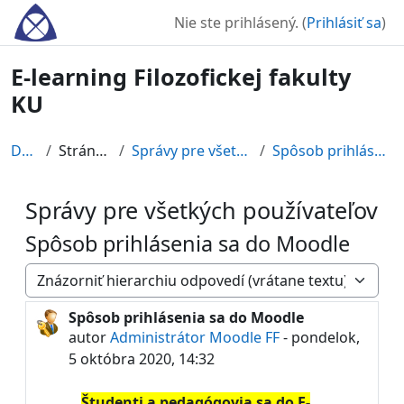
Preskočiť na hlavný obsah
Nie ste prihlásený. (
Prihlásiť sa
)
E-learning Filozofickej fakulty
KU
Domov
Stránky portálu
Správy pre všetkých používateľov
Spôsob prihlásenia sa do Moodle
Správy pre všetkých používateľov
Spôsob prihlásenia sa do Moodle
Mód zobrazenia
Spôsob prihlásenia sa do Moodle
Počet odpovedí: 0
autor
Administrátor Moodle FF
-
pondelok,
5 októbra 2020, 14:32
Študenti a pedagógovia sa do E-