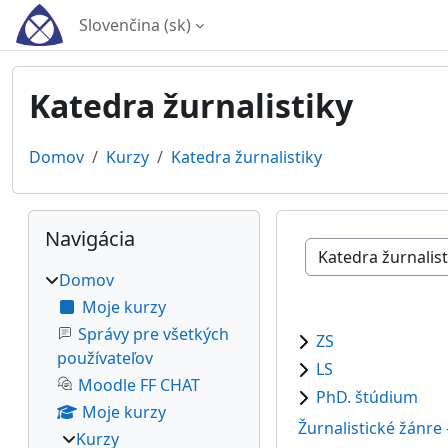
Preskočiť na hlavný obsah
Slovenčina ‎(sk)‎
Katedra žurnalistiky
Domov
Kurzy
Katedra žurnalistiky
Bloky
Preskočiť Navigácia
Navigácia
Kategórie kurzov
Domov
Moje kurzy
Správy pre všetkých
ZS
používateľov
LS
Moodle FF CHAT
PhD. štúdium
Moje kurzy
Žurnalistické žánre 
Kurzy