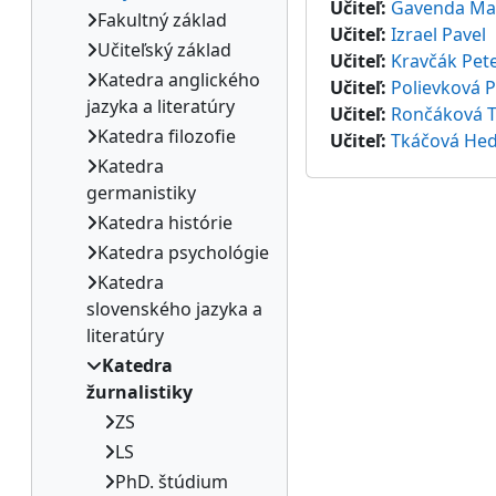
Učiteľ:
Gavenda Ma
Fakultný základ
Učiteľ:
Izrael Pavel
Učiteľský základ
Učiteľ:
Kravčák Pet
Katedra anglického
Učiteľ:
Polievková P
jazyka a literatúry
Učiteľ:
Rončáková T
Katedra filozofie
Učiteľ:
Tkáčová Hed
Katedra
germanistiky
Katedra histórie
Katedra psychológie
Katedra
slovenského jazyka a
literatúry
Katedra
žurnalistiky
ZS
LS
PhD. štúdium