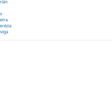
rián
er
etra
erézia
viga