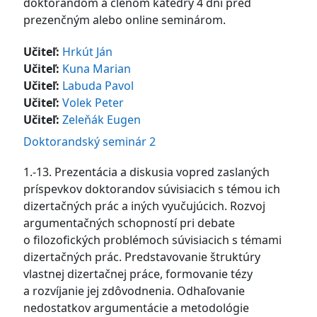
doktorandom a členom katedry 4 dni pred
prezenčným alebo online seminárom.
Učiteľ:
Hrkút Ján
Učiteľ:
Kuna Marian
Učiteľ:
Labuda Pavol
Učiteľ:
Volek Peter
Učiteľ:
Zeleňák Eugen
Doktorandský seminár 2
1.-13. Prezentácia a diskusia vopred zaslaných
príspevkov doktorandov súvisiacich s témou ich
dizertačných prác a iných vyučujúcich. Rozvoj
argumentačných schopností pri debate
o filozofických problémoch súvisiacich s témami
dizertačných prác. Predstavovanie štruktúry
vlastnej dizertačnej práce, formovanie tézy
a rozvíjanie jej zdôvodnenia. Odhaľovanie
nedostatkov argumentácie a metodológie