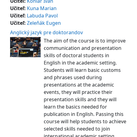
Učiteľ:
Koniar Ivan
Učiteľ:
Kuna Marian
Učiteľ:
Labuda Pavol
Učiteľ:
Zeleňák Eugen
Anglický jazyk pre doktorandov
The aim of the course is to improve
communication and presentation
skills of doctoral students in
English in the academic setting.
Students will learn basic customs
and phrases used during
presentations at the academic
events, they will practice their
presentation skills and they will
learn the basics needed for
publication in English. Passing this
course will help students to achieve
selected skills needed to join
international academic setting