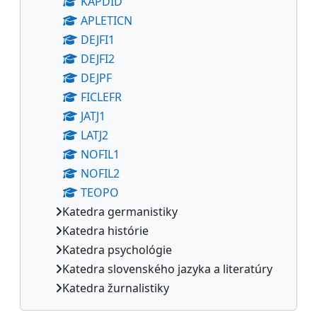
KAPDID
APLETICN
DEJFI1
DEJFI2
DEJPF
FICLEFR
JATJ1
LATJ2
NOFIL1
NOFIL2
TEOPO
Katedra germanistiky
Katedra histórie
Katedra psychológie
Katedra slovenského jazyka a literatúry
Katedra žurnalistiky