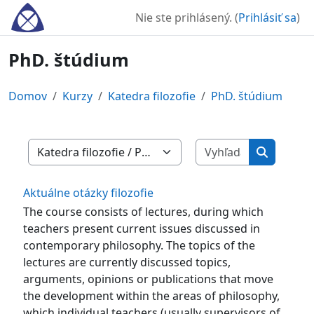
Preskočiť na hlavný obsah
Nie ste prihlásený. (
Prihlásiť sa
)
PhD. štúdium
Domov
Kurzy
Katedra filozofie
PhD. štúdium
Vyhľadať ku
Kategórie kurzov
Vyhľadať 
Aktuálne otázky filozofie
The course consists of lectures, during which
teachers present current issues discussed in
contemporary philosophy. The topics of the
lectures are currently discussed topics,
arguments, opinions or publications that move
the development within the areas of philosophy,
which individual teachers (usually supervisors of