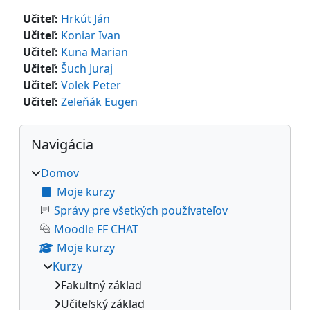
Učiteľ:
Hrkút Ján
Učiteľ:
Koniar Ivan
Učiteľ:
Kuna Marian
Učiteľ:
Šuch Juraj
Učiteľ:
Volek Peter
Učiteľ:
Zeleňák Eugen
Bloky
Preskočiť Navigácia
Navigácia
Domov
Moje kurzy
Správy pre všetkých používateľov
Moodle FF CHAT
Moje kurzy
Kurzy
Fakultný základ
Učiteľský základ