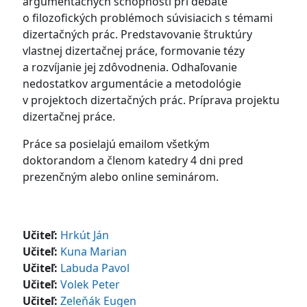
argumentačných schopností pri debate
o filozofických problémoch súvisiacich s témami
dizertačných prác. Predstavovanie štruktúry
vlastnej dizertačnej práce, formovanie tézy
a rozvíjanie jej zdôvodnenia. Odhaľovanie
nedostatkov argumentácie a metodológie
v projektoch dizertačných prác. Príprava projektu
dizertačnej práce.
Práce sa posielajú emailom všetkým
doktorandom a členom katedry 4 dni pred
prezenčným alebo online seminárom.
Učiteľ:
Hrkút Ján
Učiteľ:
Kuna Marian
Učiteľ:
Labuda Pavol
Učiteľ:
Volek Peter
Učiteľ:
Zeleňák Eugen