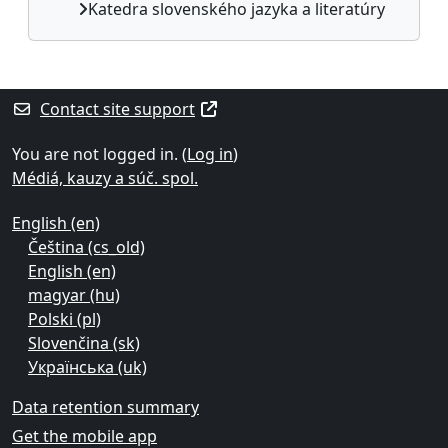
Katedra slovenského jazyka a literatúry
Supplementary blocks
Contact site support
You are not logged in. (
Log in
)
Médiá, kauzy a súč. spol.
English ‎(en)‎
Čeština ‎(cs_old)‎
English ‎(en)‎
magyar ‎(hu)‎
Polski ‎(pl)‎
Slovenčina ‎(sk)‎
Українська ‎(uk)‎
Data retention summary
Get the mobile app