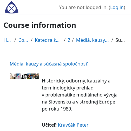
Skip to main content
You are not logged in. (
Log in
)
Course information
Home
Courses
Katedra žurnalistiky
ZS
Médiá, kauzy a súč. spol.
Summary
Médiá, kauzy a súčasná spoločnosť
Historický, odborný, kauzálny a
terminologický prehľad
v problematike mediálneho vývoja
na Slovensku a v strednej Európe
po roku 1989.
Učiteľ:
Kravčák Peter