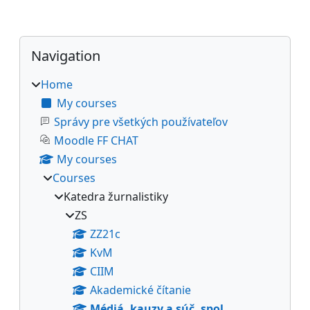
Blocks
Skip Navigation
Navigation
Home
My courses
Správy pre všetkých používateľov
Moodle FF CHAT
My courses
Courses
Katedra žurnalistiky
ZS
ZZ21c
KvM
CIIM
Akademické čítanie
Médiá, kauzy a súč. spol.