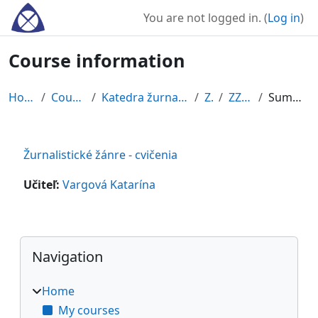
Skip to main content
You are not logged in. (
Log in
)
Course information
Home
Courses
Katedra žurnalistiky
ZS
ZZ21c
Summary
Žurnalistické žánre - cvičenia
Učiteľ:
Vargová Katarína
Blocks
Skip Navigation
Navigation
Home
My courses