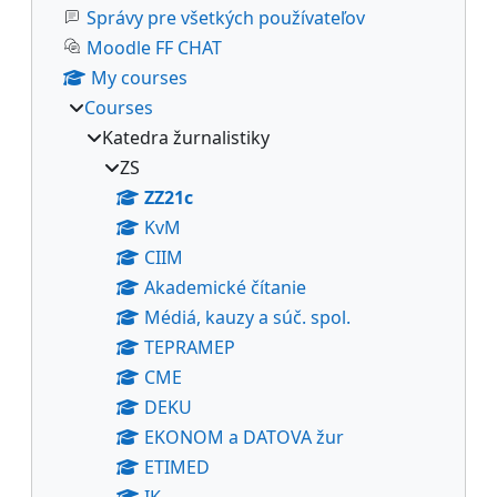
Správy pre všetkých používateľov
Moodle FF CHAT
My courses
Courses
Katedra žurnalistiky
ZS
ZZ21c
KvM
CIIM
Akademické čítanie
Médiá, kauzy a súč. spol.
TEPRAMEP
CME
DEKU
EKONOM a DATOVA žur
ETIMED
IK