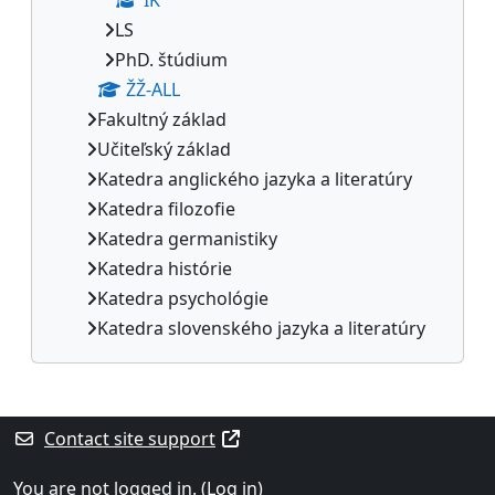
LS
PhD. štúdium
ŽŽ-ALL
Fakultný základ
Učiteľský základ
Katedra anglického jazyka a literatúry
Katedra filozofie
Katedra germanistiky
Katedra histórie
Katedra psychológie
Katedra slovenského jazyka a literatúry
Supplementary blocks
Contact site support
You are not logged in. (
Log in
)