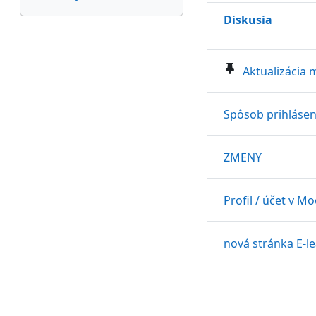
Diskusia
Status
Zoznam diskusií. Zob
Aktualizácia 
Spôsob prihlásen
ZMENY
Profil / účet v M
nová stránka E-le