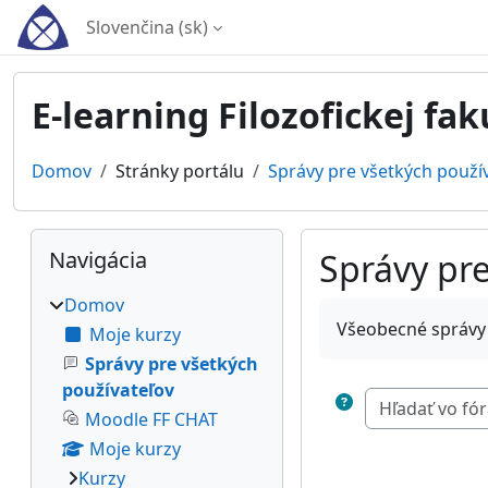
Preskočiť na hlavný obsah
Slovenčina ‎(sk)‎
E-learning Filozofickej fak
Domov
Stránky portálu
Správy pre všetkých použí
Bloky
Preskočiť Navigácia
Navigácia
Správy pre
Domov
Požiadavky na absol
Všeobecné správy
Moje kurzy
Správy pre všetkých
používateľov
Moodle FF CHAT
Moje kurzy
Kurzy