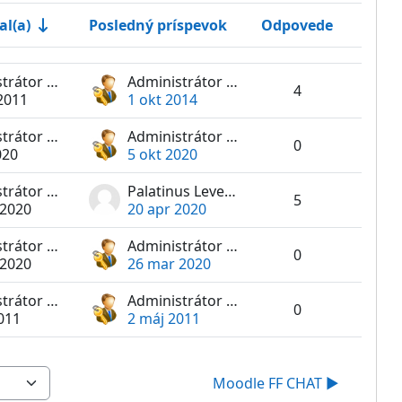
al(a)
Posledný príspevok
Odpovede
Akcie
Administrátor Moodle FF
Administrátor Moodle FF
4
2011
1 okt 2014
Administrátor Moodle FF
Administrátor Moodle FF
0
020
5 okt 2020
Administrátor Moodle FF
Palatinus Levente David
5
 2020
20 apr 2020
Administrátor Moodle FF
Administrátor Moodle FF
0
 2020
26 mar 2020
Administrátor Moodle FF
Administrátor Moodle FF
0
011
2 máj 2011
Moodle FF CHAT ▶︎