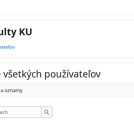
ulty KU
vateľov
 všetkých používateľov
vovanie
 a oznamy
Hľadať vo fórach
Hľadať vo fórach