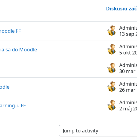
Diskusiu zač
razené 5 diskusií z 5
moodle FF
13 sep 
ia sa do Moodle
5 okt 2
30 mar
oodle
26 mar
arning-u FF
2 máj 2
Jump to activity