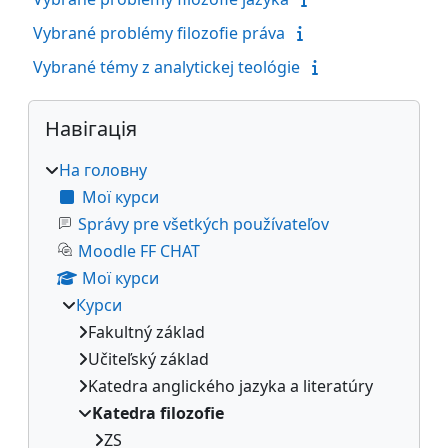
Vybrané problémy filozofie práva
Vybrané témy z analytickej teológie
Блоки
Пропустити Навігація
Навігація
На головну
Мої курси
Správy pre všetkých používateľov
Moodle FF CHAT
Мої курси
Курси
Fakultný základ
Učiteľský základ
Katedra anglického jazyka a literatúry
Katedra filozofie
ZS