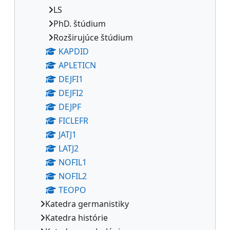
LS
PhD. štúdium
Rozširujúce štúdium
KAPDID
APLETICN
DEJFI1
DEJFI2
DEJPF
FICLEFR
JATJ1
LATJ2
NOFIL1
NOFIL2
TEOPO
Katedra germanistiky
Katedra histórie