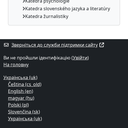
Katedra psychológie
Katedra slovenského jazyka a literatúry
Katedra žurnalistiky
Додаткові блоки
Зверніться до служби підтримки сайту
Ви не пройшли ідентифікацію (
Увійти
)
На головну
Українська ‎(uk)‎
Čeština ‎(cs_old)‎
English ‎(en)‎
magyar ‎(hu)‎
Polski ‎(pl)‎
Slovenčina ‎(sk)‎
Українська ‎(uk)‎