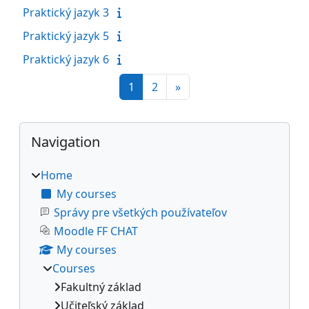
Praktický jazyk 3
Praktický jazyk 5
Praktický jazyk 6
Page 1
Page 2
Next page
1
2
»
Blocks
Skip Navigation
Navigation
Home
My courses
Správy pre všetkých používateľov
Moodle FF CHAT
My courses
Courses
Fakultný základ
Učiteľský základ