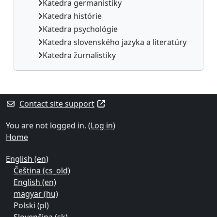
Katedra germanistiky
Katedra histórie
Katedra psychológie
Katedra slovenského jazyka a literatúry
Katedra žurnalistiky
Supplementary blocks
Contact site support
You are not logged in. (
Log in
)
Home
English ‎(en)‎
Čeština ‎(cs_old)‎
English ‎(en)‎
magyar ‎(hu)‎
Polski ‎(pl)‎