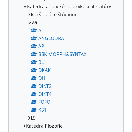
Katedra anglického jazyka a literatúry
Rozširujúce štúdium
ZS
AL
ANGLODRA
AP
BBK MORPH&SYNTAX
BL1
DKAK
Di1
DIKT2
DIKT4
FOFO
KS1
LS
Katedra filozofie