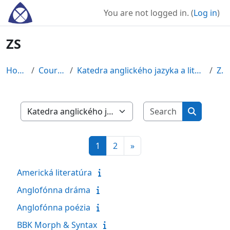
Skip to main content
You are not logged in. (
Log in
)
ZS
Home
Courses
Katedra anglického jazyka a literatúry
ZS
Search cour
Course categories
Search co
Page 1
Page 2
Next page
1
2
»
Americká literatúra
Anglofónna dráma
Anglofónna poézia
BBK Morph & Syntax