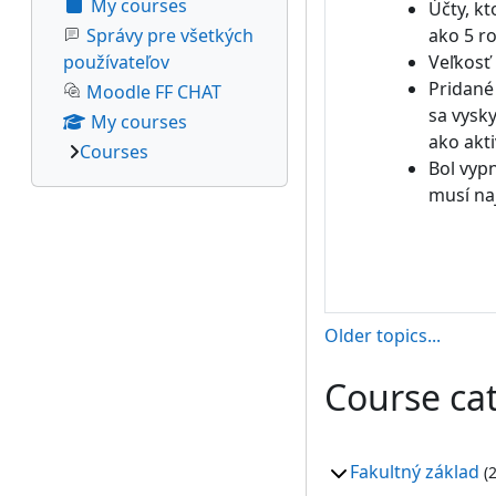
My courses
Účty, kt
Správy pre všetkých
ako 5 r
používateľov
Veľkosť
Pridan
Moodle FF CHAT
sa vysk
My courses
ako akt
Courses
Bol vypn
musí na
Older topics...
Course ca
Fakultný základ
(2