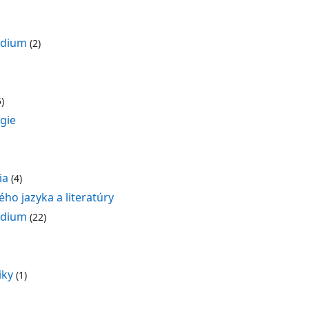
údium
(2)
)
gie
ia
(4)
ho jazyka a literatúry
údium
(22)
iky
(1)