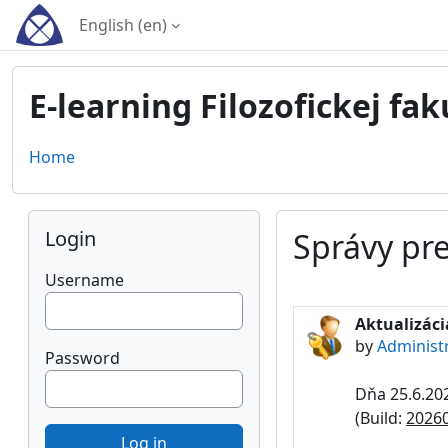
Skip to main content
English ‎(en)‎
E-learning Filozofickej fak
Home
Blocks
Skip Login
Login
Správy pre
Username
Aktualizáci
by
Administ
Password
Dňa 25.6.202
(Build:
2026