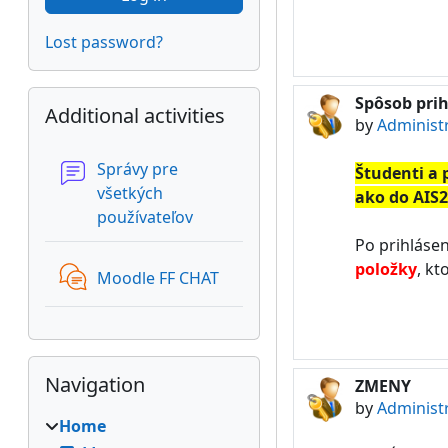
Lost password?
Skip Additional activities
Spôsob prih
Additional activities
by
Administ
Správy pre
Študenti a
všetkých
ako do AIS2
Forum
používateľov
Po prihláse
položky
, kt
Moodle FF CHAT
Skip Navigation
Navigation
ZMENY
by
Administ
Home