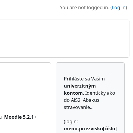
You are not logged in. (
Log in
)
Supplementary b
Prihláste sa Vašim
univerzitným
kontom
. Identicky ako
do AiS2, Abakus
stravovanie...
iu
Moodle 5.2.1+
(login:
meno.priezvisko[číslo]