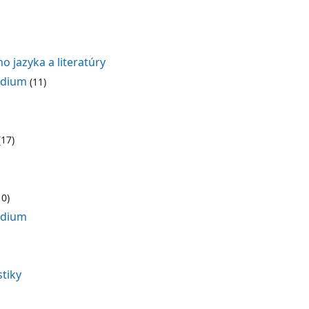
o jazyka a literatúry
údium
(11)
17)
0)
údium
tiky