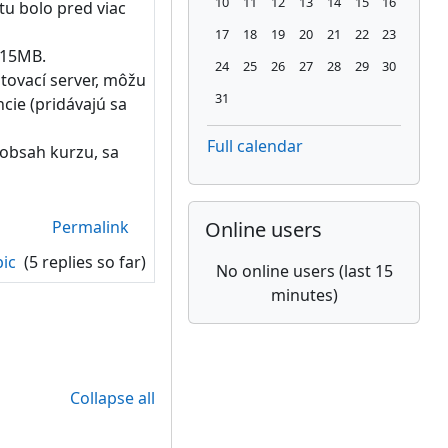
10
11
12
13
14
15
16
čtu bolo pred viac
No events, Monday, 17 August
No events, Tuesday, 18 August
No events, Wednesday, 19 Aug
No events, Thursday, 20 A
No events, Friday, 21
No events, Satur
No events, 
17
18
19
20
21
22
23
 15MB.
No events, Monday, 24 August
No events, Tuesday, 25 August
No events, Wednesday, 26 Aug
No events, Thursday, 27 A
No events, Friday, 28
No events, Satur
No events, 
24
25
26
27
28
29
30
stovací server, môžu
No events, Monday, 31 August
31
cie (pridávajú sa
Full calendar
 obsah kurzu, sa
Skip Online users
Permalink
Online users
pic
(5 replies so far)
No online users (last 15
minutes)
Collapse all