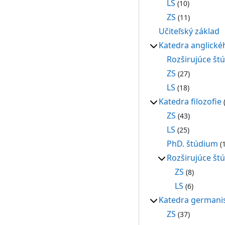
LS
(10)
ZS
(11)
Učiteľský základ
Katedra anglickéh
Rozširujúce št
ZS
(27)
LS
(18)
Katedra filozofie
(
ZS
(43)
LS
(25)
PhD. štúdium
(1
Rozširujúce št
ZS
(8)
LS
(6)
Katedra germanis
ZS
(37)