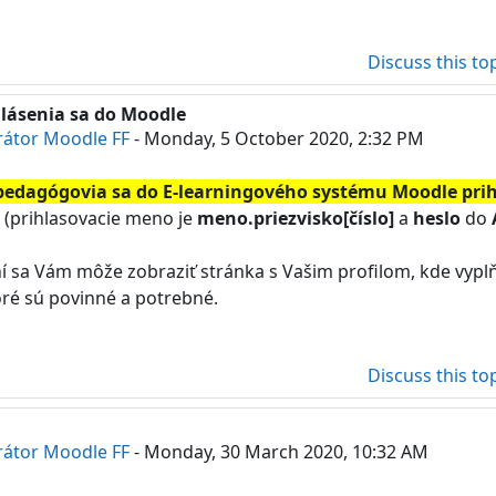
Discuss this to
lásenia sa do Moodle
rátor Moodle FF
-
Monday, 5 October 2020, 2:32 PM
 pedagógovia sa do E-learningového systému Moodle pri
(prihlasovacie meno je
meno
.priezvisko[číslo]
a
heslo
do
ní sa Vám môže zobraziť stránka s Vašim profilom, kde vypl
oré sú povinné a potrebné.
Discuss this to
rátor Moodle FF
-
Monday, 30 March 2020, 10:32 AM