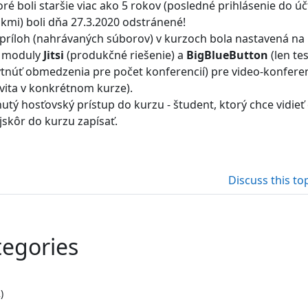
oré boli staršie viac ako 5 rokov (posledné prihlásenie do ú
okmi) boli dňa 27.3.2020 odstránené!
 príloh (nahrávaných súborov) v kurzoch bola nastavená na
é moduly
Jitsi
(produkčné riešenie)
a
BigBlueButton
(len te
ytnúť obmedzenia pre počet konferencií) pre video-konferen
ivita v konkrétnom kurze).
utý hosťovský prístup do kurzu - študent, ktorý chce vidieť
jskôr do kurzu zapísať.
Discuss this to
tegories
)