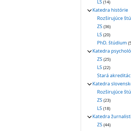
LS
(14)
Katedra histórie
Rozširujúce št
ZS
(36)
LS
(20)
PhD. štúdium
(5
Katedra psycholó
ZS
(25)
LS
(22)
Stará akreditác
Katedra slovenské
Rozširujúce št
ZS
(23)
LS
(18)
Katedra žurnalist
ZS
(44)